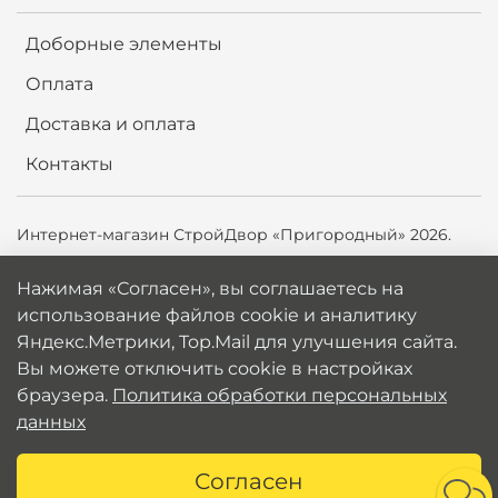
Доборные элементы
Оплата
Доставка и оплата
Контакты
Интернет-магазин СтройДвор «Пригородный» 2026.
Продолжая использовать сайт,
вы соглашаетесь на
Нажимая «Согласен», вы соглашаетесь на
использование файлов cookie и аналитику
использование файлов cookie и аналитику
Яндекс.Метрики, Top.Mail.ru для улучшения сайта. Вы
Яндекс.Метрики, Top.Mail для улучшения сайта.
можете отключить cookie в настройках браузера.
Вы можете отключить cookie в настройках
Политика обработки персональных данных
браузера.
Политика обработки персональных
данных
Согласен