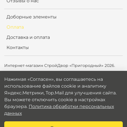
Отзывы о нас
Доборные элементы
Оплата
Доставка и оплата
Контакты
Интернет-магазин СтройДвор «Пригородный» 2026.
Продолжая использовать сайт,
вы соглашаетесь на
Нажимая «Согласен», вы соглашаетесь на
использование файлов cookie и аналитику
использование файлов cookie и аналитику
Яндекс.Метрики, Top.Mail.ru для улучшения сайта. Вы
Яндекс.Метрики, Top.Mail для улучшения сайта.
можете отключить cookie в настройках браузера.
Вы можете отключить cookie в настройках
Политика обработки персональных данных
браузера.
Политика обработки персональных
данных