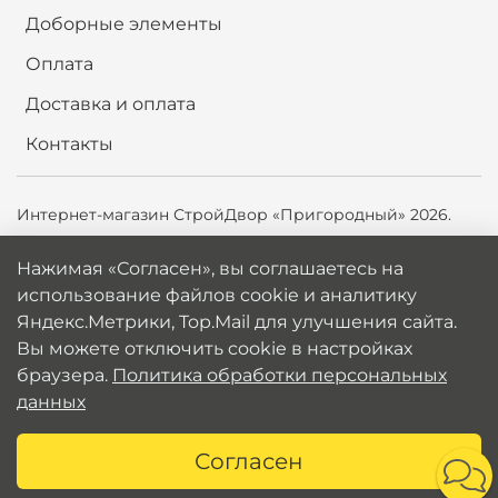
Доборные элементы
Оплата
Доставка и оплата
Контакты
Интернет-магазин СтройДвор «Пригородный» 2026.
Продолжая использовать сайт,
вы соглашаетесь на
Нажимая «Согласен», вы соглашаетесь на
использование файлов cookie и аналитику
использование файлов cookie и аналитику
Яндекс.Метрики, Top.Mail.ru для улучшения сайта. Вы
Яндекс.Метрики, Top.Mail для улучшения сайта.
можете отключить cookie в настройках браузера.
Вы можете отключить cookie в настройках
Политика обработки персональных данных
браузера.
Политика обработки персональных
данных
Согласен
Каталог
Поиск
Корзина
Избранное
Профиль