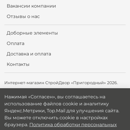
Вакансии компании
Отзывы о нас
Доборные элементы
Оплата
Доставка и оплата
Контакты
Интернет-магазин СтройДвор «Пригородный» 2026.
Продолжая использовать сайт,
вы соглашаетесь на
Нажимая «Согласен», вы соглашаетесь на
использование файлов cookie и аналитику
использование файлов cookie и аналитику
Яндекс.Метрики, Top.Mail.ru для улучшения сайта. Вы
Яндекс.Метрики, Top.Mail для улучшения сайта.
можете отключить cookie в настройках браузера.
Вы можете отключить cookie в настройках
Политика обработки персональных данных
браузера.
Политика обработки персональных