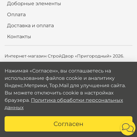
Доборные элементы
Оплата
Доставка и оплата
Контакты
Интернет-магазин СтройДвор «Пригородный» 2026.
Продолжая использовать сайт,
вы соглашаетесь на
Нажимая «Согласен», вы соглашаетесь на
использование файлов cookie и аналитику
использование файлов cookie и аналитику
Яндекс.Метрики, Top.Mail.ru для улучшения сайта. Вы
Яндекс.Метрики, Top.Mail для улучшения сайта.
можете отключить cookie в настройках браузера.
Вы можете отключить cookie в настройках
Политика обработки персональных данных
браузера.
Политика обработки персональных
данных
Согласен
Каталог
Поиск
Корзина
Избранное
Профиль