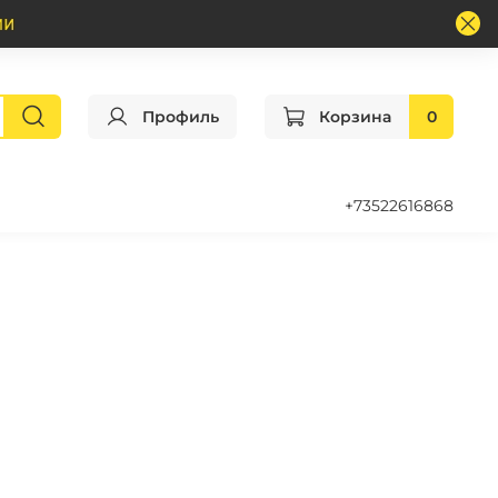
Профиль
Корзина
0
+73522616868