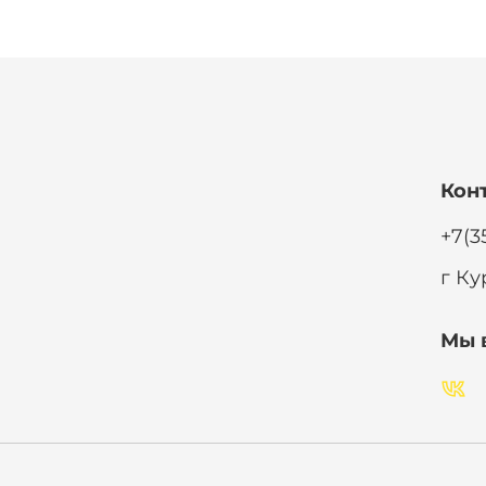
Кон
+7(3
г Ку
Мы 