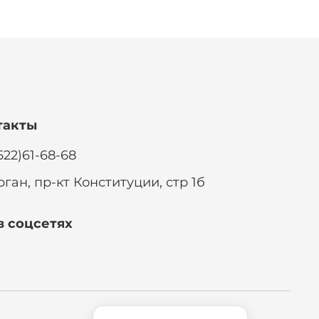
такты
522)61-68-68
рган, пр-кт Конституции, стр 1б
в соцсетях