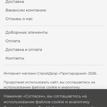
Доставка
Вакансии компании
Отзывы о нас
Доборные элементы
Оплата
Доставка и оплата
Контакты
Интернет-магазин СтройДвор «Пригородный» 2026.
Продолжая использовать сайт,
вы соглашаетесь на
использование файлов cookie и аналитику
Яндекс.Метрики, Top.Mail.ru для улучшения сайта. Вы
Нажимая «Согласен», вы соглашаетесь на
можете отключить cookie в настройках браузера.
использование файлов cookie и аналитику
Политика обработки персональных данных