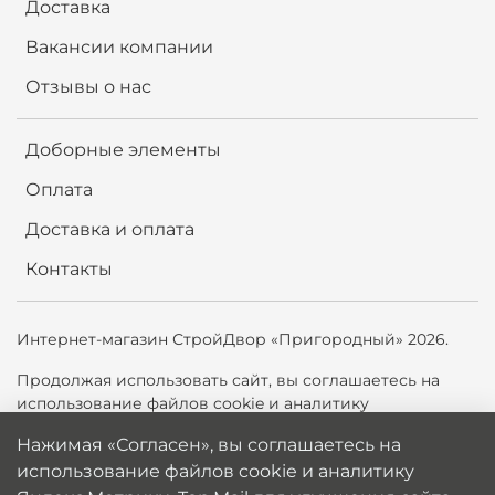
Доставка
Вакансии компании
Отзывы о нас
Доборные элементы
Оплата
Доставка и оплата
Контакты
Интернет-магазин СтройДвор «Пригородный» 2026.
Продолжая использовать сайт,
вы соглашаетесь на
использование файлов cookie и аналитику
Яндекс.Метрики, Top.Mail.ru для улучшения сайта. Вы
Нажимая «Согласен», вы соглашаетесь на
можете отключить cookie в настройках браузера.
использование файлов cookie и аналитику
Политика обработки персональных данных