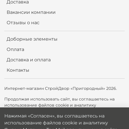
Доставка
Вакансии компании
Отзывы о нас
Доборные элементы
Оплата
Доставка и оплата
Контакты
Интернет-магазин СтройДвор «Пригородный» 2026.
Продолжая использовать сайт,
вы соглашаетесь на
использование файлов cookie и аналитику
Яндекс.Метрики, Top.Mail.ru для улучшения сайта. Вы
Нажимая «Согласен», вы соглашаетесь на
можете отключить cookie в настройках браузера.
использование файлов cookie и аналитику
Политика обработки персональных данных