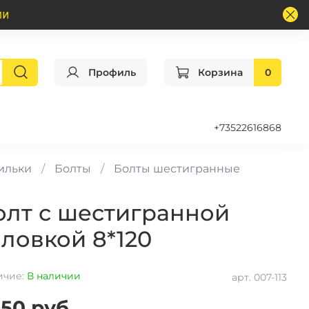
Профиль
Корзина
0
+73522616868
пильки
Болты
Болты шестигранные
олт с шестигранной
оловкой 8*120
ичие:
В наличии
арт.
007-113
.50 руб