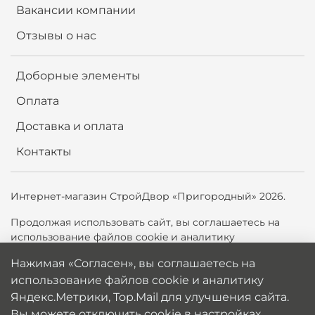
Вакансии компании
Отзывы о нас
Доборные элементы
Оплата
Доставка и оплата
Контакты
Интернет-магазин СтройДвор «Пригородный» 2026.
Продолжая использовать сайт,
вы соглашаетесь на
использование файлов cookie и аналитику
Яндекс.Метрики, Top.Mail.ru для улучшения сайта. Вы
Нажимая «Согласен», вы соглашаетесь на
можете отключить cookie в настройках браузера.
использование файлов cookie и аналитику
Политика обработки персональных данных
Яндекс.Метрики, Top.Mail для улучшения сайта.
Вы можете отключить cookie в настройках