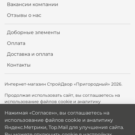
Вакансии компании
Отзывы о нас
Доборные элементы
Оплата
Доставка и оплата
Контакты
Интернет-магазин СтройДвор «Пригородный» 2026.
Продолжая использовать сайт,
вы соглашаетесь на
использование файлов cookie и аналитику
Яндекс.Метрики, Top.Mail.ru для улучшения сайта. Вы
Нажимая «Согласен», вы соглашаетесь на
можете отключить cookie в настройках браузера.
использование файлов cookie и аналитику
Политика обработки персональных данных
Яндекс.Метрики, Top.Mail для улучшения сайта.
Вы можете отключить cookie в настройках