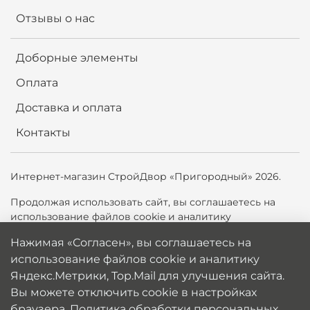
Отзывы о нас
Доборные элементы
Оплата
Доставка и оплата
Контакты
Интернет-магазин СтройДвор «Пригородный» 2026.
Продолжая использовать сайт,
вы соглашаетесь на
использование файлов cookie и аналитику
Яндекс.Метрики, Top.Mail.ru для улучшения сайта. Вы
Нажимая «Согласен», вы соглашаетесь на
можете отключить cookie в настройках браузера.
использование файлов cookie и аналитику
Политика обработки персональных данных
Яндекс.Метрики, Top.Mail для улучшения сайта.
Вы можете отключить cookie в настройках
браузера.
Политика обработки персональных