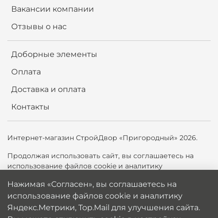
Вакансии компании
Отзывы о нас
Доборные элементы
Оплата
Доставка и оплата
Контакты
Интернет-магазин СтройДвор «Пригородный» 2026.
Продолжая использовать сайт,
вы соглашаетесь на
использование файлов cookie и аналитику
Яндекс.Метрики, Top.Mail.ru для улучшения сайта. Вы
Нажимая «Согласен», вы соглашаетесь на
можете отключить cookie в настройках браузера.
использование файлов cookie и аналитику
Политика обработки персональных данных
Яндекс.Метрики, Top.Mail для улучшения сайта.