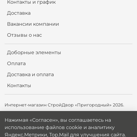
Контакты и график
Доставка
Вакансии компании
Отзывы о нас
Доборные элементы
Оплата
Доставка и оплата
Контакты
Интернет-магазин СтройДвор «Пригородный» 2026.
Продолжая использовать сайт,
вы соглашаетесь на
Нажимая «Согласен», вы соглашаетесь на
использование файлов cookie и аналитику
использование файлов cookie и аналитику
Яндекс.Метрики, Top.Mail.ru для улучшения сайта. Вы
Яндекс.Метрики, Top.Mail для улучшения сайта.
можете отключить cookie в настройках браузера.