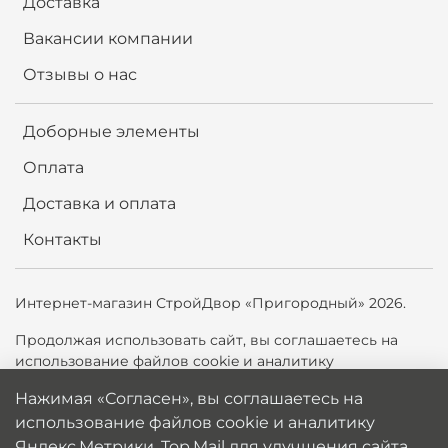
Доставка
Вакансии компании
Отзывы о нас
Доборные элементы
Оплата
Доставка и оплата
Контакты
Интернет-магазин СтройДвор «Пригородный» 2026.
Продолжая использовать сайт,
вы соглашаетесь на
использование файлов cookie и аналитику
Яндекс.Метрики, Top.Mail.ru для улучшения сайта. Вы
Нажимая «Согласен», вы соглашаетесь на
можете отключить cookie в настройках браузера.
использование файлов cookie и аналитику
Политика обработки персональных данных
Яндекс.Метрики, Top.Mail для улучшения сайта.