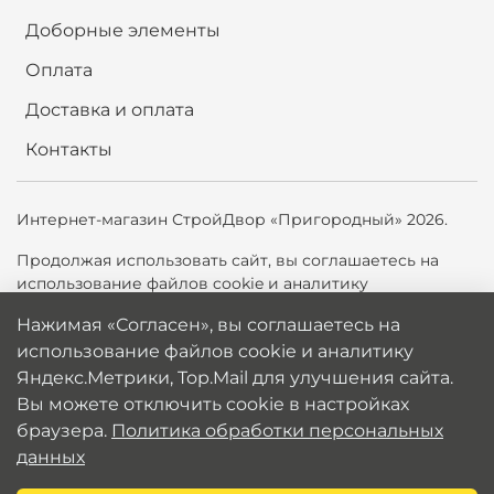
Доборные элементы
Оплата
Доставка и оплата
Контакты
Интернет-магазин СтройДвор «Пригородный» 2026.
Продолжая использовать сайт,
вы соглашаетесь на
использование файлов cookie и аналитику
Яндекс.Метрики, Top.Mail.ru для улучшения сайта. Вы
Нажимая «Согласен», вы соглашаетесь на
можете отключить cookie в настройках браузера.
использование файлов cookie и аналитику
Политика обработки персональных данных
Яндекс.Метрики, Top.Mail для улучшения сайта.
Вы можете отключить cookie в настройках
браузера.
Политика обработки персональных
данных
В корзину