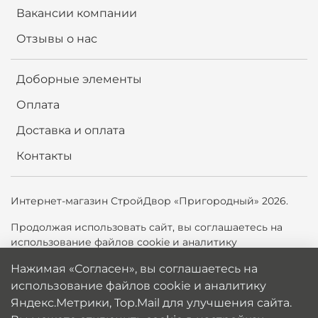
Вакансии компании
Отзывы о нас
Доборные элементы
Оплата
Доставка и оплата
Контакты
Интернет-магазин СтройДвор «Пригородный» 2026.
Продолжая использовать сайт,
вы соглашаетесь на
использование файлов cookie и аналитику
Яндекс.Метрики, Top.Mail.ru для улучшения сайта. Вы
Нажимая «Согласен», вы соглашаетесь на
можете отключить cookie в настройках браузера.
использование файлов cookie и аналитику
Политика обработки персональных данных
Яндекс.Метрики, Top.Mail для улучшения сайта.