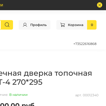
Профиль
Корзина
0
+73522616868
ечная дверка топочная
Т-4 270*295
ичие:
В наличии
арт.
00012340
00.00 руб