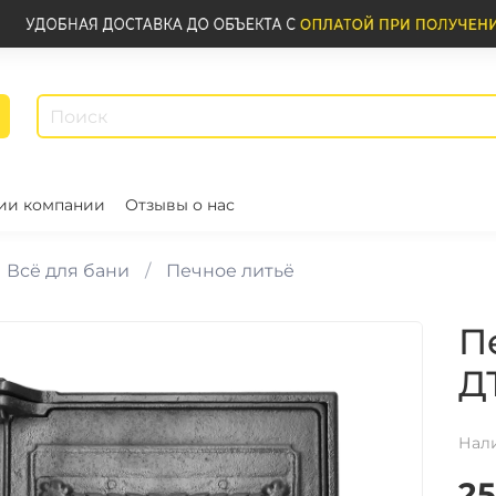
ии компании
Отзывы о нас
Всё для бани
Печное литьё
П
Д
Нал
25