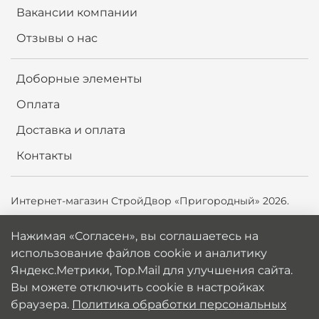
Вакансии компании
Отзывы о нас
Доборные элементы
Оплата
Доставка и оплата
Контакты
Интернет-магазин СтройДвор «Пригородный» 2026.
Продолжая использовать сайт,
вы соглашаетесь на
Нажимая «Согласен», вы соглашаетесь на
использование файлов cookie и аналитику
использование файлов cookie и аналитику
Яндекс.Метрики, Top.Mail.ru для улучшения сайта. Вы
Яндекс.Метрики, Top.Mail для улучшения сайта.
можете отключить cookie в настройках браузера.
Политика обработки персональных данных
Вы можете отключить cookie в настройках
браузера.
Политика обработки персональных