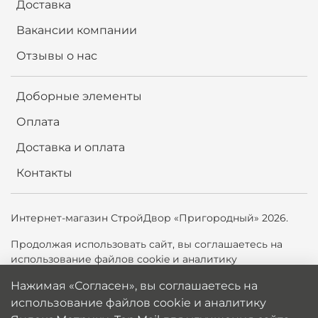
Доставка
Вакансии компании
Отзывы о нас
Доборные элементы
Оплата
Доставка и оплата
Контакты
Интернет-магазин СтройДвор «Пригородный» 2026.
Продолжая использовать сайт,
вы соглашаетесь на
использование файлов cookie и аналитику
Яндекс.Метрики, Top.Mail.ru для улучшения сайта. Вы
Нажимая «Согласен», вы соглашаетесь на
можете отключить cookie в настройках браузера.
использование файлов cookie и аналитику
Политика обработки персональных данных