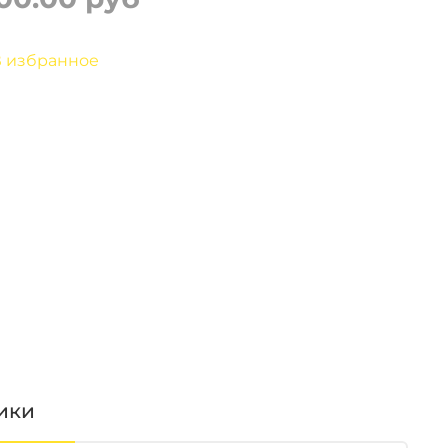
 избранное
ики