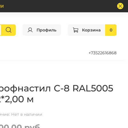
Профиль
Корзина
0
+73522616868
рофнастил С-8 RAL5005
2*2,00 м
ичие:
Нет в наличии
00.00 руб