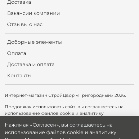
Доставка
Вакансии компании
Отзывы о нас
Доборные элементы
Оплата
Доставка и оплата
Контакты
Интернет-магазин СтройДвор «Пригородный» 2026.
Продолжая использовать сайт,
вы соглашаетесь на
использование файлов cookie и аналитику
Яндекс.Метрики, Top.Mail.ru для улучшения сайта. Вы
Нажимая «Согласен», вы соглашаетесь на
можете отключить cookie в настройках браузера.
использование файлов cookie и аналитику
Политика обработки персональных данных