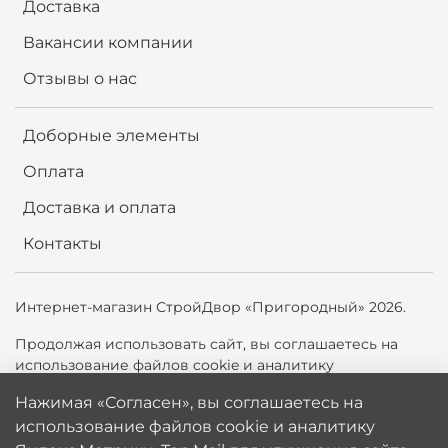
Доставка
Вакансии компании
Отзывы о нас
Доборные элементы
Оплата
Доставка и оплата
Контакты
Интернет-магазин СтройДвор «Пригородный» 2026.
Продолжая использовать сайт,
вы соглашаетесь на
использование файлов cookie и аналитику
Яндекс.Метрики, Top.Mail.ru для улучшения сайта. Вы
Нажимая «Согласен», вы соглашаетесь на
можете отключить cookie в настройках браузера.
использование файлов cookie и аналитику
Политика обработки персональных данных