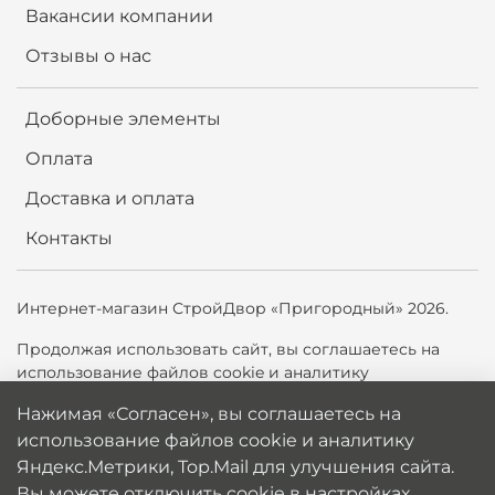
Вакансии компании
Отзывы о нас
Доборные элементы
Оплата
Доставка и оплата
Контакты
Интернет-магазин СтройДвор «Пригородный» 2026.
Продолжая использовать сайт,
вы соглашаетесь на
использование файлов cookie и аналитику
Яндекс.Метрики, Top.Mail.ru для улучшения сайта. Вы
Нажимая «Согласен», вы соглашаетесь на
можете отключить cookie в настройках браузера.
использование файлов cookie и аналитику
Политика обработки персональных данных
Яндекс.Метрики, Top.Mail для улучшения сайта.
Вы можете отключить cookie в настройках