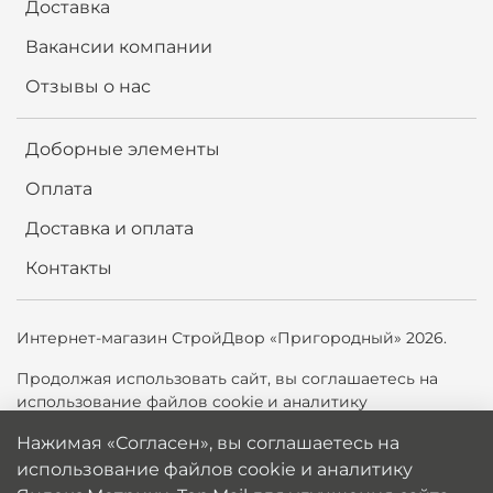
Доставка
Вакансии компании
Отзывы о нас
Доборные элементы
Оплата
Доставка и оплата
Контакты
Интернет-магазин СтройДвор «Пригородный» 2026.
Продолжая использовать сайт,
вы соглашаетесь на
использование файлов cookie и аналитику
Яндекс.Метрики, Top.Mail.ru для улучшения сайта. Вы
Нажимая «Согласен», вы соглашаетесь на
можете отключить cookie в настройках браузера.
использование файлов cookie и аналитику
Политика обработки персональных данных