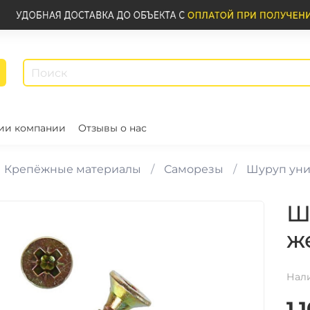
ии компании
Отзывы о нас
Крепёжные материалы
Саморезы
Шуруп уни
Ш
ж
Нал
1.