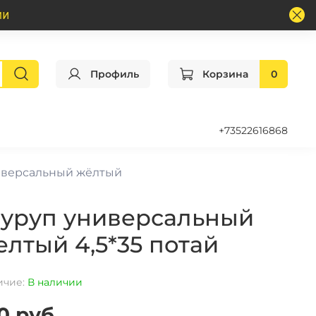
Профиль
Корзина
0
+73522616868
версальный жёлтый
уруп универсальный
елтый 4,5*35 потай
ичие:
В наличии
10 руб