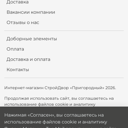
Доставка
Вакансии компании
Отзывы о нас
Доборные элементы
Оплата
Доставка и оплата
Контакты
Интернет-магазин СтройДвор «Пригородный» 2026.
Продолжая использовать сайт,
вы соглашаетесь на
использование файлов cookie и аналитику
Яндекс.Метрики, Top.Mail.ru для улучшения сайта. Вы
Нажимая «Согласен», вы соглашаетесь на
можете отключить cookie в настройках браузера.
использование файлов cookie и аналитику
Политика обработки персональных данных