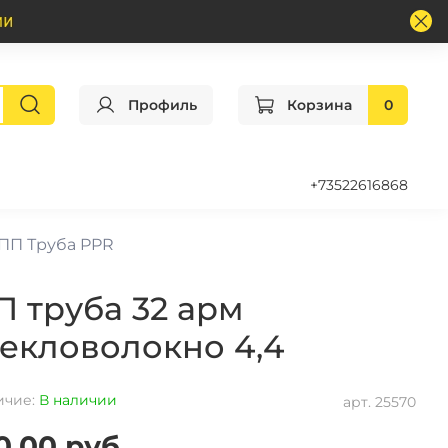
Профиль
Корзина
0
+73522616868
ПП Труба PPR
П труба 32 арм
текловолокно 4,4
ичие:
В наличии
арт.
25570
0.00 руб