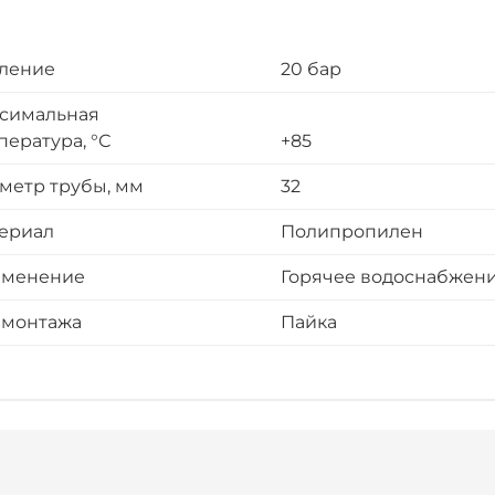
ление
20 бар
симальная
пература, °С
+85
метр трубы, мм
32
ериал
Полипропилен
менение
Горячее водоснабжени
 монтажа
Пайка