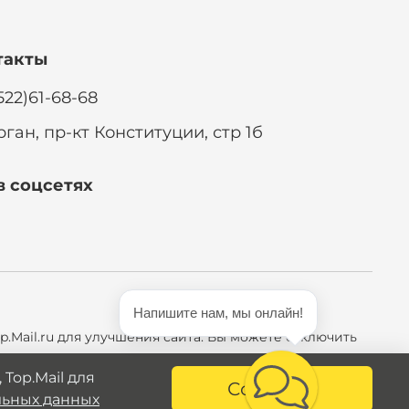
такты
522)61-68-68
рган, пр-кт Конституции, стр 1б
в соцсетях
Напишите нам, мы онлайн!
p.Mail.ru для улучшения сайта. Вы можете отключить
Top.Mail для
Согласен
льных данных